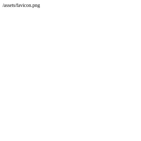
/assets/favicon.png