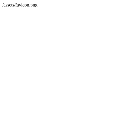
/assets/favicon.png