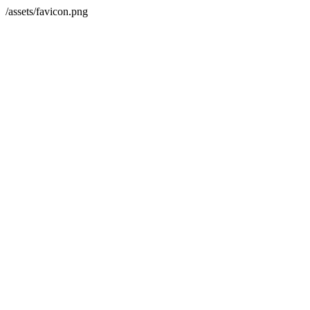
/assets/favicon.png