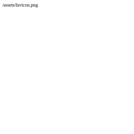
/assets/favicon.png