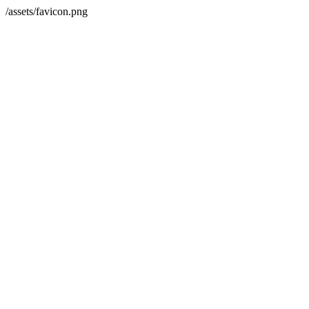
/assets/favicon.png