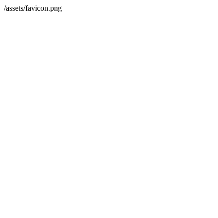
/assets/favicon.png