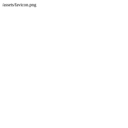
/assets/favicon.png