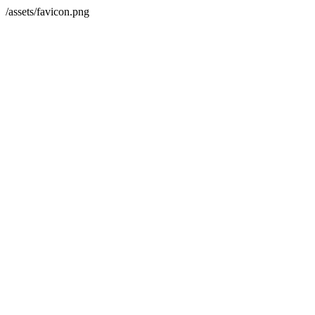
/assets/favicon.png