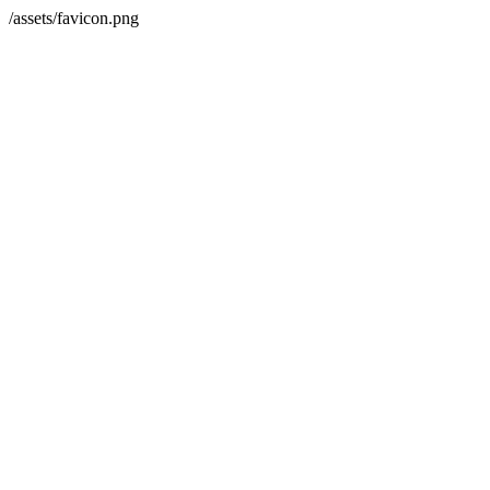
/assets/favicon.png