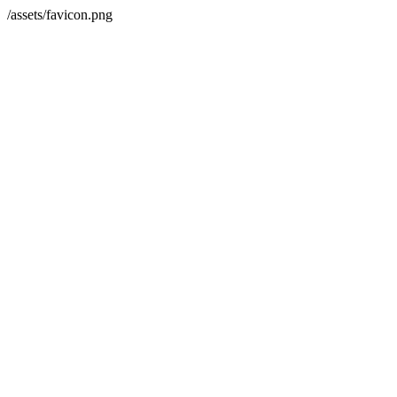
/assets/favicon.png