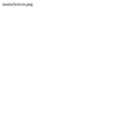
/assets/favicon.png