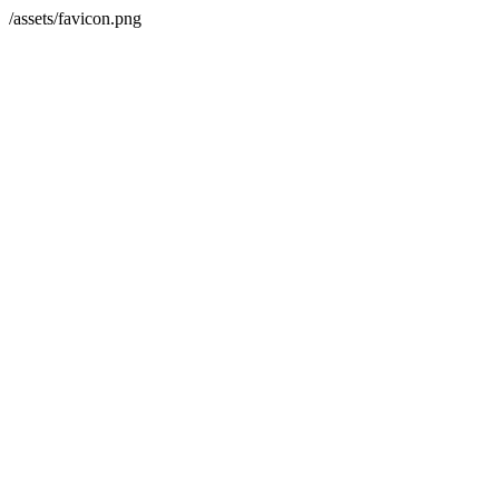
/assets/favicon.png