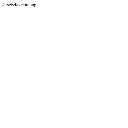
/assets/favicon.png