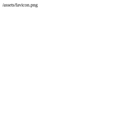
/assets/favicon.png